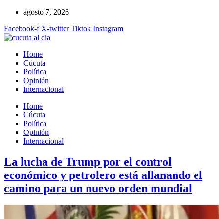
Ir
agosto 7, 2026
al
Facebook-f
X-twitter
Tiktok
Instagram
contenido
Home
Cúcuta
Política
Opinión
Internacional
Home
Cúcuta
Política
Opinión
Internacional
La lucha de Trump por el control
económico y petrolero está allanando el
camino para un nuevo orden mundial