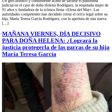
Un giro drástico y contundente acaba de sacudir el panorama
judicial en el caso de doña Helena Rodríguez, la respetada mujer de
91 años y fundadora de la icónica firma «Elena del Mar». Las
autoridades competentes han decidido cerrar el cerco legal sobre su
hija, María Teresa García Rodríguez, con la apertura de una nueva
[…]
MAÑANA VIERNES, DÍA DECISIVO
PARA DOÑA HELENA: ¿Logrará la
justicia protegerla de las garras de su hija
María Teresa García