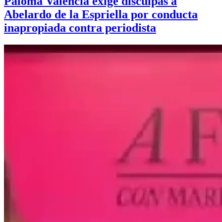
Paloma Valencia exige disculpas a
Abelardo de la Espriella por conducta
inapropiada contra periodista