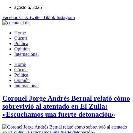
Ir
agosto 6, 2026
al
Facebook-f
X-twitter
Tiktok
Instagram
contenido
Home
Cúcuta
Política
Opinión
Internacional
Home
Cúcuta
Política
Opinión
Internacional
Coronel Jorge Andrés Bernal relató cómo
sobrevivió al atentado en El Zulia:
«Escuchamos una fuerte detonación»