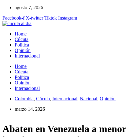
Ir
agosto 7, 2026
al
Facebook-f
X-twitter
Tiktok
Instagram
contenido
Home
Cúcuta
Política
Opinión
Internacional
Home
Cúcuta
Política
Opinión
Internacional
Colombia
,
Cúcuta
,
Internacional
,
Nacional
,
Opinión
marzo 14, 2026
Abaten en Venezuela a menor