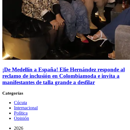
¡De Medellín a España! Elie Hernández responde al
reclamo de inclusión en Colombiamoda e invita a
manifestantes de talla grande a desfilar
Categorías
Cúcuta
Internacional
Política
Opinión
2026