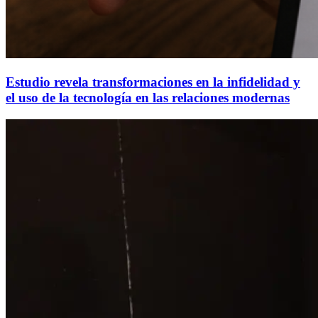
Estudio revela transformaciones en la infidelidad y
el uso de la tecnología en las relaciones modernas