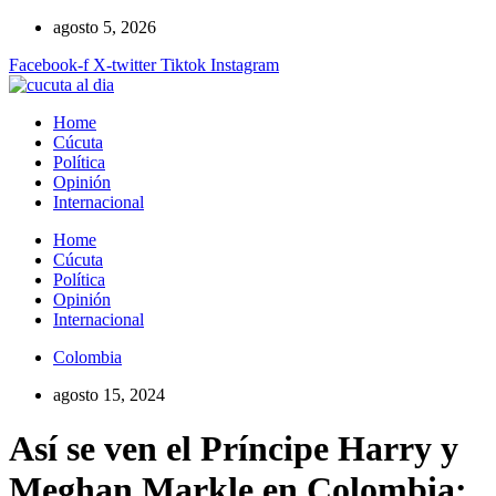
Ir
agosto 5, 2026
al
Facebook-f
X-twitter
Tiktok
Instagram
contenido
Home
Cúcuta
Política
Opinión
Internacional
Home
Cúcuta
Política
Opinión
Internacional
Colombia
agosto 15, 2024
Así se ven el Príncipe Harry y
Meghan Markle en Colombia: