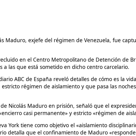
 Maduro, exjefe del régimen de Venezuela, fue captur
recluido en el Centro Metropolitano de Detención de B
s a las que está sometido en dicho centro carcelario.
diario ABC de España reveló detalles de cómo es la vida
n estricto régimen de aislamiento y que pasa las noche
ón de Nicolás Maduro en prisión, señaló que el expresi
 «encierro casi permanente» y estricto «régimen de aisl
 York tiene como objetivo el «aislamiento disciplinario
 diario detalla que el confinamiento de Maduro «respon