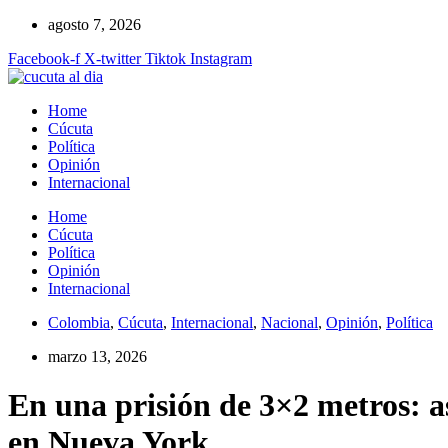
Ir
agosto 7, 2026
al
Facebook-f
X-twitter
Tiktok
Instagram
contenido
Home
Cúcuta
Política
Opinión
Internacional
Home
Cúcuta
Política
Opinión
Internacional
Colombia
,
Cúcuta
,
Internacional
,
Nacional
,
Opinión
,
Política
marzo 13, 2026
En una prisión de 3×2 metros: a
en Nueva York