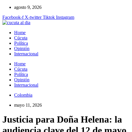
Ir
agosto 9, 2026
al
Facebook-f
X-twitter
Tiktok
Instagram
contenido
Home
Cúcuta
Política
Opinión
Internacional
Home
Cúcuta
Política
Opinión
Internacional
Colombia
mayo 11, 2026
Justicia para Doña Helena: la
audiencia clave del 12 de mayo