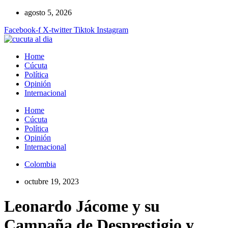
Ir
agosto 5, 2026
al
Facebook-f
X-twitter
Tiktok
Instagram
contenido
Home
Cúcuta
Política
Opinión
Internacional
Home
Cúcuta
Política
Opinión
Internacional
Colombia
octubre 19, 2023
Leonardo Jácome y su
Campaña de Desprestigio y