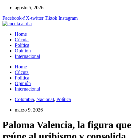
Ir
agosto 5, 2026
al
Facebook-f
X-twitter
Tiktok
Instagram
contenido
Home
Cúcuta
Política
Opinión
Internacional
Home
Cúcuta
Política
Opinión
Internacional
Colombia
,
Nacional
,
Política
marzo 9, 2026
Paloma Valencia, la figura que
reúne al uribismo y consolida