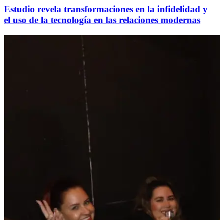
Estudio revela transformaciones en la infidelidad y
el uso de la tecnología en las relaciones modernas