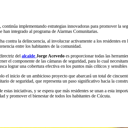
, continúa implementando estrategias innovadoras para promover la seg
 se han integrado al programa de Alarmas Comunitarias.
contra la delincuencia, al involucrar activamente a los residentes en la
tenencia entre los habitantes de la comunidad.
irectriz del
alcalde
Jorge Acevedo
es proporcionar todas las herramien
 tener el componente de las cámaras de seguridad, para lo cual necesita
usca lograr una cobertura efectiva en los puntos más críticos y sensible
o el inicio de un ambicioso proyecto que abarcará un total de cincuent
tario de seguridad, que representa un paso significativo hacia la const
e estas iniciativas, y se espera que más residentes se unan a esta impo
dad y promover el bienestar de todos los habitantes de Cúcuta.