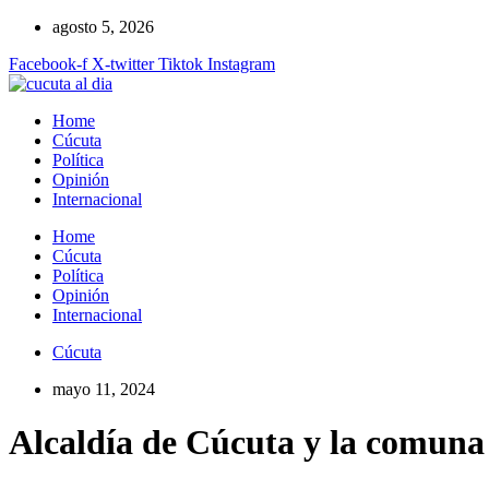
Ir
agosto 5, 2026
al
Facebook-f
X-twitter
Tiktok
Instagram
contenido
Home
Cúcuta
Política
Opinión
Internacional
Home
Cúcuta
Política
Opinión
Internacional
Cúcuta
mayo 11, 2024
Alcaldía de Cúcuta y la comuna 