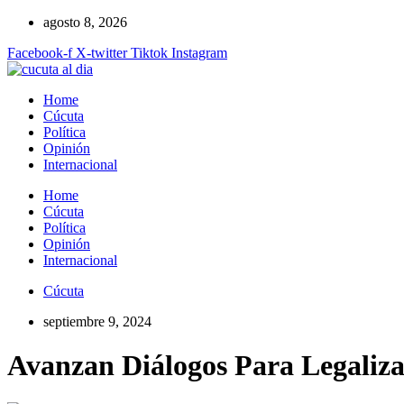
Ir
agosto 8, 2026
al
Facebook-f
X-twitter
Tiktok
Instagram
contenido
Home
Cúcuta
Política
Opinión
Internacional
Home
Cúcuta
Política
Opinión
Internacional
Cúcuta
septiembre 9, 2024
Avanzan Diálogos Para Legali