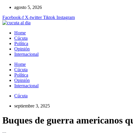
Ir
agosto 5, 2026
al
Facebook-f
X-twitter
Tiktok
Instagram
contenido
Home
Cúcuta
Política
Opinión
Internacional
Home
Cúcuta
Política
Opinión
Internacional
Cúcuta
septiembre 3, 2025
Buques de guerra americanos q