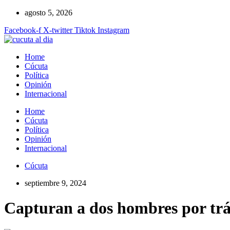
Ir
agosto 5, 2026
al
Facebook-f
X-twitter
Tiktok
Instagram
contenido
Home
Cúcuta
Política
Opinión
Internacional
Home
Cúcuta
Política
Opinión
Internacional
Cúcuta
septiembre 9, 2024
Capturan a dos hombres por tráf