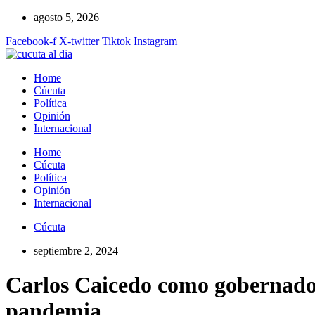
Ir
agosto 5, 2026
al
Facebook-f
X-twitter
Tiktok
Instagram
contenido
Home
Cúcuta
Política
Opinión
Internacional
Home
Cúcuta
Política
Opinión
Internacional
Cúcuta
septiembre 2, 2024
Carlos Caicedo como gobernador 
pandemia