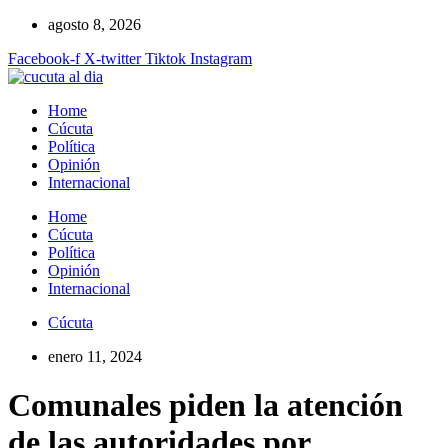
Ir
agosto 8, 2026
al
Facebook-f
X-twitter
Tiktok
Instagram
contenido
Home
Cúcuta
Política
Opinión
Internacional
Home
Cúcuta
Política
Opinión
Internacional
Cúcuta
enero 11, 2024
Comunales piden la atención
de las autoridades por