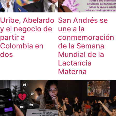
Uribe, Abelardo
San Andrés se
y el negocio de
une a la
partir a
conmemoración
Colombia en
de la Semana
dos
Mundial de la
Lactancia
Materna