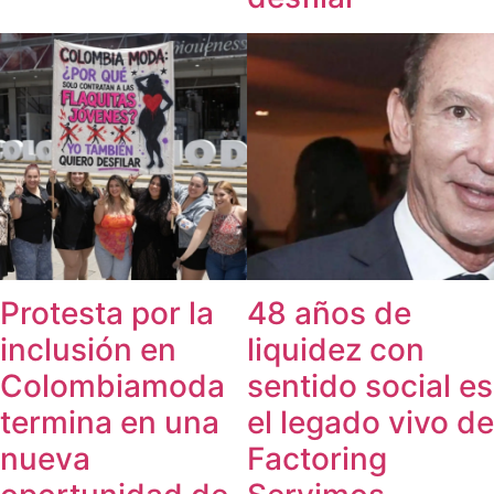
Protesta por la
48 años de
inclusión en
liquidez con
Colombiamoda
sentido social es
termina en una
el legado vivo de
nueva
Factoring