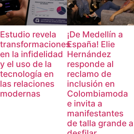
Estudio revela
¡De Medellín a
transformaciones
España! Elie
en la infidelidad
Hernández
y el uso de la
responde al
tecnología en
reclamo de
las relaciones
inclusión en
modernas
Colombiamoda
e invita a
manifestantes
de talla grande a
desfilar