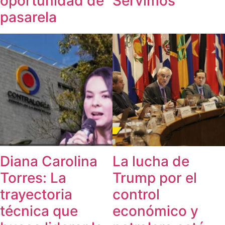
oportunidad de
Servimos
pasarela
Diana Carolina
La lucha de
Torres: La
Trump por el
trayectoria
control
técnica que
económico y