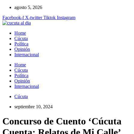
Ir
agosto 5, 2026
al
Facebook-f
X-twitter
Tiktok
Instagram
contenido
Home
Cúcuta
Política
Opinión
Internacional
Home
Cúcuta
Política
Opinión
Internacional
Cúcuta
septiembre 10, 2024
Concurso de Cuento ‘Cúcuta
Cuenta: Relatos de Mi Calle’