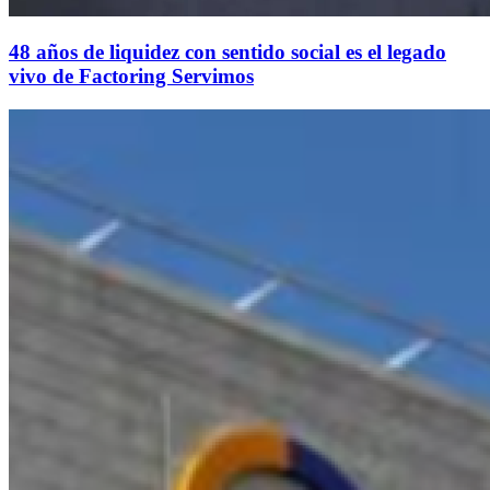
48 años de liquidez con sentido social es el legado
vivo de Factoring Servimos