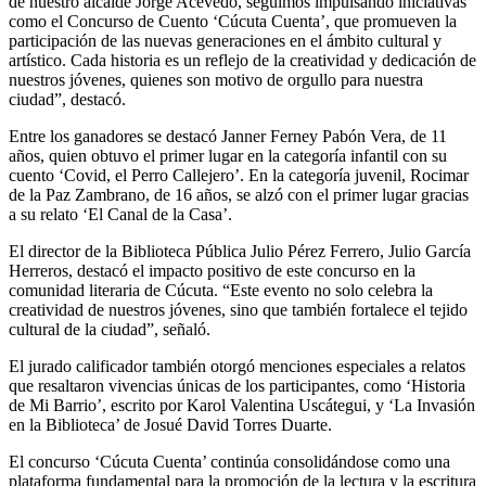
de nuestro alcalde Jorge Acevedo, seguimos impulsando iniciativas
como el Concurso de Cuento ‘Cúcuta Cuenta’, que promueven la
participación de las nuevas generaciones en el ámbito cultural y
artístico. Cada historia es un reflejo de la creatividad y dedicación de
nuestros jóvenes, quienes son motivo de orgullo para nuestra
ciudad”, destacó.
Entre los ganadores se destacó Janner Ferney Pabón Vera, de 11
años, quien obtuvo el primer lugar en la categoría infantil con su
cuento ‘Covid, el Perro Callejero’. En la categoría juvenil, Rocimar
de la Paz Zambrano, de 16 años, se alzó con el primer lugar gracias
a su relato ‘El Canal de la Casa’.
El director de la Biblioteca Pública Julio Pérez Ferrero, Julio García
Herreros, destacó el impacto positivo de este concurso en la
comunidad literaria de Cúcuta. “Este evento no solo celebra la
creatividad de nuestros jóvenes, sino que también fortalece el tejido
cultural de la ciudad”, señaló.
El jurado calificador también otorgó menciones especiales a relatos
que resaltaron vivencias únicas de los participantes, como ‘Historia
de Mi Barrio’, escrito por Karol Valentina Uscátegui, y ‘La Invasión
en la Biblioteca’ de Josué David Torres Duarte.
El concurso ‘Cúcuta Cuenta’ continúa consolidándose como una
plataforma fundamental para la promoción de la lectura y la escritura