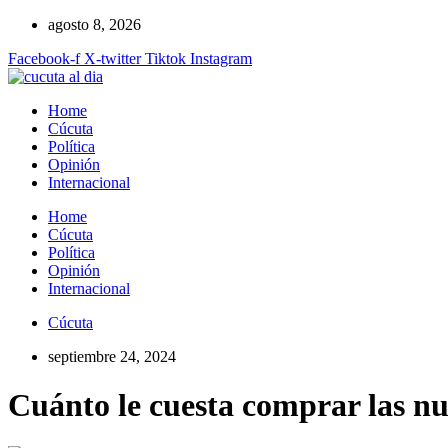
Ir
agosto 8, 2026
al
Facebook-f
X-twitter
Tiktok
Instagram
contenido
Home
Cúcuta
Política
Opinión
Internacional
Home
Cúcuta
Política
Opinión
Internacional
Cúcuta
septiembre 24, 2024
Cuánto le cuesta comprar las nu