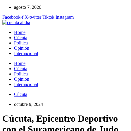
Ir
agosto 7, 2026
al
Facebook-f
X-twitter
Tiktok
Instagram
contenido
Home
Cúcuta
Política
Opinión
Internacional
Home
Cúcuta
Política
Opinión
Internacional
Cúcuta
octubre 9, 2024
Cúcuta, Epicentro Deportivo
con el Suramericano de Judo