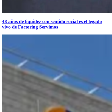
48 años de liquidez con sentido social es el legado
vivo de Factoring Servimos