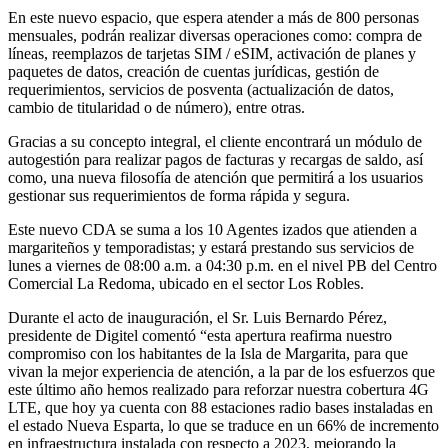
En este nuevo espacio, que espera atender a más de 800 personas
mensuales, podrán realizar diversas operaciones como: compra de
líneas, reemplazos de tarjetas SIM / eSIM, activación de planes y
paquetes de datos, creación de cuentas jurídicas, gestión de
requerimientos, servicios de posventa (actualización de datos,
cambio de titularidad o de número), entre otras.
Gracias a su concepto integral, el cliente encontrará un módulo de
autogestión para realizar pagos de facturas y recargas de saldo, así
como, una nueva filosofía de atención que permitirá a los usuarios
gestionar sus requerimientos de forma rápida y segura.
Este nuevo CDA se suma a los 10 Agentes izados que atienden a
margariteños y temporadistas; y estará prestando sus servicios de
lunes a viernes de 08:00 a.m. a 04:30 p.m. en el nivel PB del Centro
Comercial La Redoma, ubicado en el sector Los Robles.
Durante el acto de inauguración, el Sr. Luis Bernardo Pérez,
presidente de Digitel comentó “esta apertura reafirma nuestro
compromiso con los habitantes de la Isla de Margarita, para que
vivan la mejor experiencia de atención, a la par de los esfuerzos que
este último año hemos realizado para reforzar nuestra cobertura 4G
LTE, que hoy ya cuenta con 88 estaciones radio bases instaladas en
el estado Nueva Esparta, lo que se traduce en un 66% de incremento
en infraestructura instalada con respecto a 2023, mejorando la