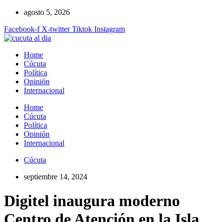
Ir
agosto 5, 2026
al
Facebook-f
X-twitter
Tiktok
Instagram
contenido
Home
Cúcuta
Política
Opinión
Internacional
Home
Cúcuta
Política
Opinión
Internacional
Cúcuta
septiembre 14, 2024
Digitel inaugura moderno
Centro de Atención en la Isla