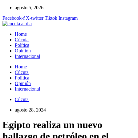
Ir
agosto 5, 2026
al
Facebook-f
X-twitter
Tiktok
Instagram
contenido
Home
Cúcuta
Política
Opinión
Internacional
Home
Cúcuta
Política
Opinión
Internacional
Cúcuta
agosto 28, 2024
Egipto realiza un nuevo
hallazgo de petróleo en el