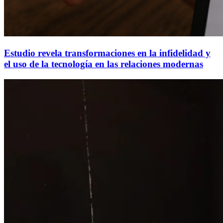
Estudio revela transformaciones en la infidelidad y
el uso de la tecnología en las relaciones modernas