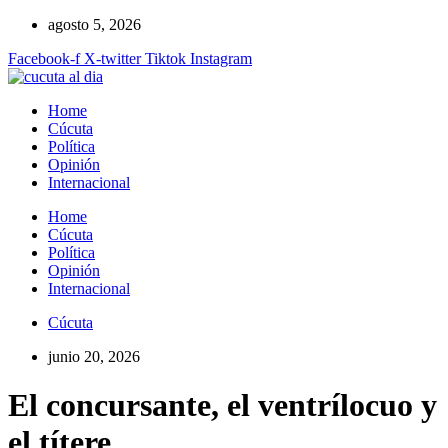
Ir
agosto 5, 2026
al
Facebook-f
X-twitter
Tiktok
Instagram
contenido
Home
Cúcuta
Política
Opinión
Internacional
Home
Cúcuta
Política
Opinión
Internacional
Cúcuta
junio 20, 2026
El concursante, el ventrílocuo y
el títere