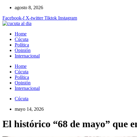
Ir
agosto 8, 2026
al
Facebook-f
X-twitter
Tiktok
Instagram
contenido
Home
Cúcuta
Política
Opinión
Internacional
Home
Cúcuta
Política
Opinión
Internacional
Cúcuta
mayo 14, 2026
El histórico “68 de mayo” que e