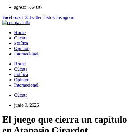
Ir
agosto 5, 2026
al
Facebook-f
X-twitter
Tiktok
Instagram
contenido
Home
Cúcuta
Política
Opinión
Internacional
Home
Cúcuta
Política
Opinión
Internacional
Cúcuta
junio 9, 2026
El juego que cierra un capítulo
en Atanasio Girardot