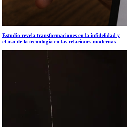
Estudio revela transformaciones en la infidelidad y
el uso de la tecnología en las relaciones modernas