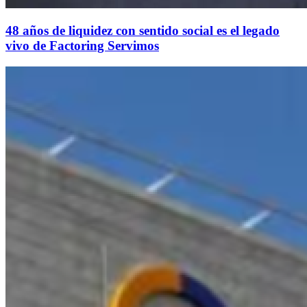
48 años de liquidez con sentido social es el legado
vivo de Factoring Servimos