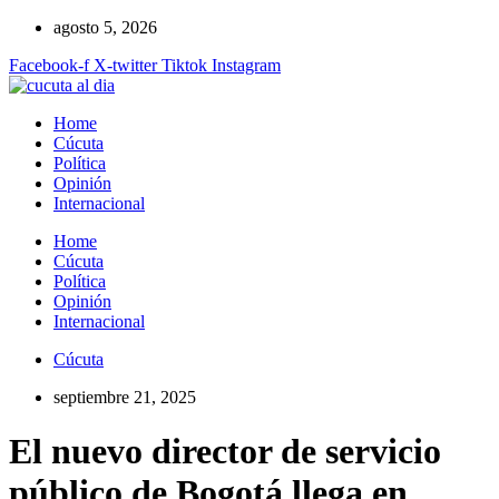
Ir
agosto 5, 2026
al
Facebook-f
X-twitter
Tiktok
Instagram
contenido
Home
Cúcuta
Política
Opinión
Internacional
Home
Cúcuta
Política
Opinión
Internacional
Cúcuta
septiembre 21, 2025
El nuevo director de servicio
público de Bogotá llega en