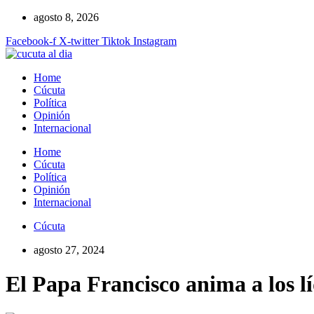
Ir
agosto 8, 2026
al
Facebook-f
X-twitter
Tiktok
Instagram
contenido
Home
Cúcuta
Política
Opinión
Internacional
Home
Cúcuta
Política
Opinión
Internacional
Cúcuta
agosto 27, 2024
El Papa Francisco anima a los lí