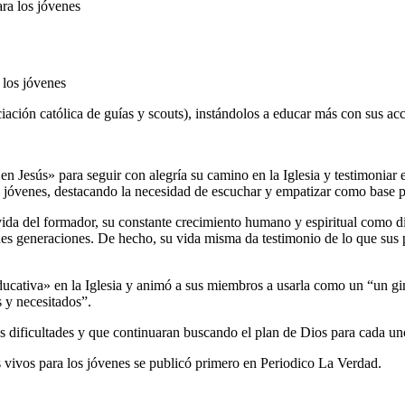
 los jóvenes
iación católica de guías y scouts), instándolos a educar más con sus ac
 en Jesús» para seguir con alegría su camino en la Iglesia y testimoniar 
y jóvenes, destacando la necesidad de escuchar y empatizar como base p
da del formador, su constante crecimiento humano y espiritual como disc
nes generaciones. De hecho, su vida misma da testimonio de lo que sus p
ucativa» en la Iglesia y animó a sus miembros a usarla como un “un gi
s y necesitados”.
s dificultades y que continuaran buscando el plan de Dios para cada un
s vivos para los jóvenes se publicó primero en Periodico La Verdad.