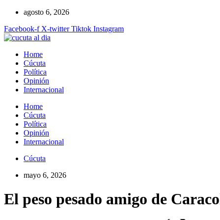
Ir
agosto 6, 2026
al
Facebook-f
X-twitter
Tiktok
Instagram
contenido
Home
Cúcuta
Política
Opinión
Internacional
Home
Cúcuta
Política
Opinión
Internacional
Cúcuta
mayo 6, 2026
El peso pesado amigo de Caracol