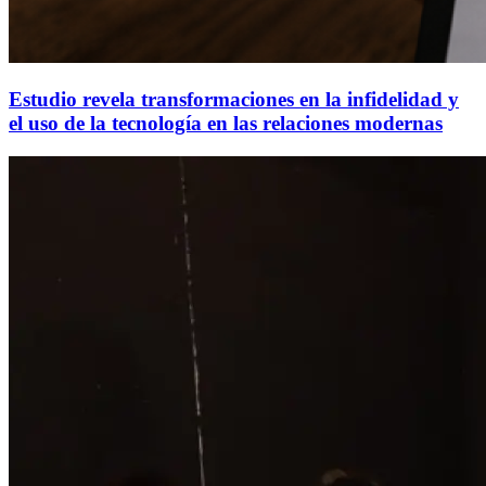
Estudio revela transformaciones en la infidelidad y
el uso de la tecnología en las relaciones modernas