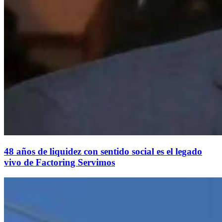
48 años de liquidez con sentido social es el legado
vivo de Factoring Servimos