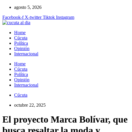
Ir
agosto 5, 2026
al
Facebook-f
X-twitter
Tiktok
Instagram
contenido
Home
Cúcuta
Política
Opinión
Internacional
Home
Cúcuta
Política
Opinión
Internacional
Cúcuta
octubre 22, 2025
El proyecto Marca Bolívar, que
busca resaltar la moda y