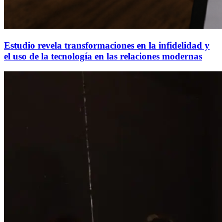
Estudio revela transformaciones en la infidelidad y
el uso de la tecnología en las relaciones modernas