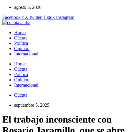
Ir
agosto 5, 2026
al
Facebook-f
X-twitter
Tiktok
Instagram
contenido
Home
Cúcuta
Política
Opinión
Internacional
Home
Cúcuta
Política
Opinión
Internacional
Cúcuta
septiembre 5, 2025
El trabajo inconsciente con
Rosario Jaramillo, que se abre