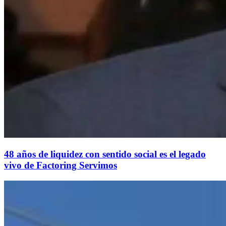
48 años de liquidez con sentido social es el legado
vivo de Factoring Servimos