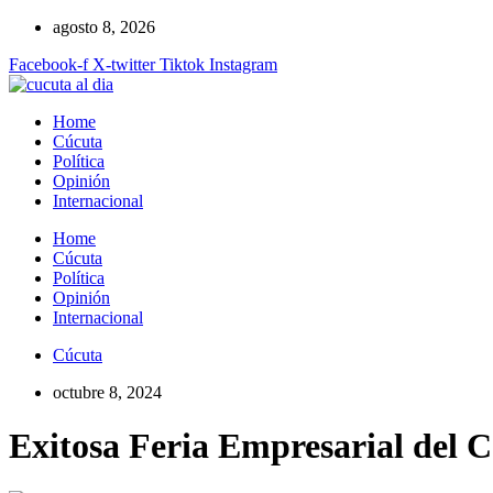
Ir
agosto 8, 2026
al
Facebook-f
X-twitter
Tiktok
Instagram
contenido
Home
Cúcuta
Política
Opinión
Internacional
Home
Cúcuta
Política
Opinión
Internacional
Cúcuta
octubre 8, 2024
Exitosa Feria Empresarial del 