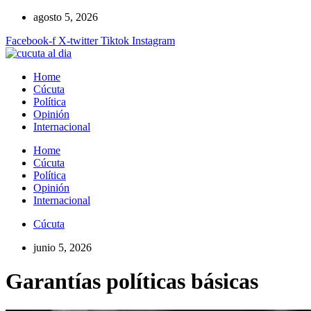
Ir
agosto 5, 2026
al
Facebook-f
X-twitter
Tiktok
Instagram
contenido
Home
Cúcuta
Política
Opinión
Internacional
Home
Cúcuta
Política
Opinión
Internacional
Cúcuta
junio 5, 2026
Garantías políticas básicas