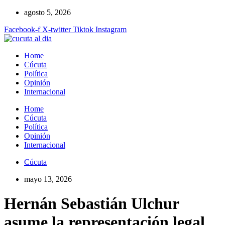
Ir
agosto 5, 2026
al
Facebook-f
X-twitter
Tiktok
Instagram
contenido
Home
Cúcuta
Política
Opinión
Internacional
Home
Cúcuta
Política
Opinión
Internacional
Cúcuta
mayo 13, 2026
Hernán Sebastián Ulchur
asume la representación legal