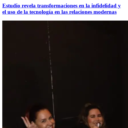
Estudio revela transformaciones en la infidelidad y
el uso de la tecnología en las relaciones modernas