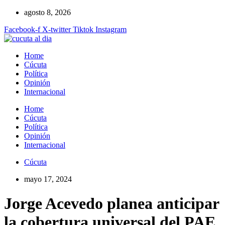
Ir
agosto 8, 2026
al
Facebook-f
X-twitter
Tiktok
Instagram
contenido
Home
Cúcuta
Política
Opinión
Internacional
Home
Cúcuta
Política
Opinión
Internacional
Cúcuta
mayo 17, 2024
Jorge Acevedo planea anticipar
la cobertura universal del PAE