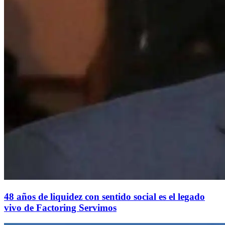
48 años de liquidez con sentido social es el legado
vivo de Factoring Servimos