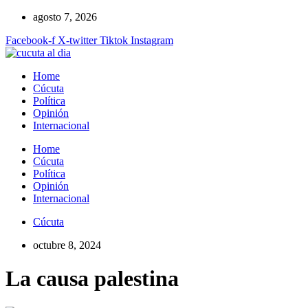
Ir
agosto 7, 2026
al
Facebook-f
X-twitter
Tiktok
Instagram
contenido
Home
Cúcuta
Política
Opinión
Internacional
Home
Cúcuta
Política
Opinión
Internacional
Cúcuta
octubre 8, 2024
La causa palestina