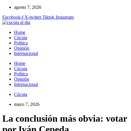
Ir
agosto 7, 2026
al
Facebook-f
X-twitter
Tiktok
Instagram
contenido
Home
Cúcuta
Política
Opinión
Internacional
Home
Cúcuta
Política
Opinión
Internacional
Cúcuta
mayo 7, 2026
La conclusión más obvia: votar
por Iván Cepeda