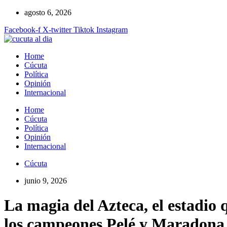
Ir
agosto 6, 2026
al
Facebook-f
X-twitter
Tiktok
Instagram
contenido
Home
Cúcuta
Política
Opinión
Internacional
Home
Cúcuta
Política
Opinión
Internacional
Cúcuta
junio 9, 2026
La magia del Azteca, el estadio
los campeones Pelé y Maradona