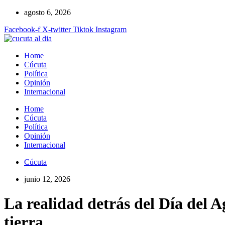
Ir
agosto 6, 2026
al
Facebook-f
X-twitter
Tiktok
Instagram
contenido
Home
Cúcuta
Política
Opinión
Internacional
Home
Cúcuta
Política
Opinión
Internacional
Cúcuta
junio 12, 2026
La realidad detrás del Día del A
tierra