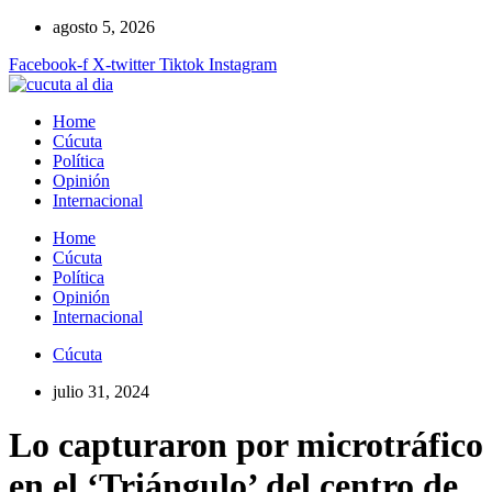
Ir
agosto 5, 2026
al
Facebook-f
X-twitter
Tiktok
Instagram
contenido
Home
Cúcuta
Política
Opinión
Internacional
Home
Cúcuta
Política
Opinión
Internacional
Cúcuta
julio 31, 2024
Lo capturaron por microtráfico
en el ‘Triángulo’ del centro de