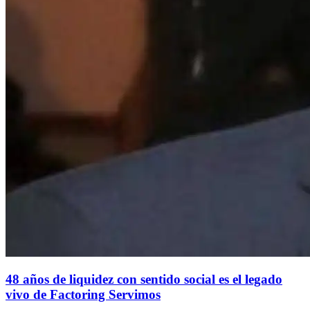
48 años de liquidez con sentido social es el legado
vivo de Factoring Servimos