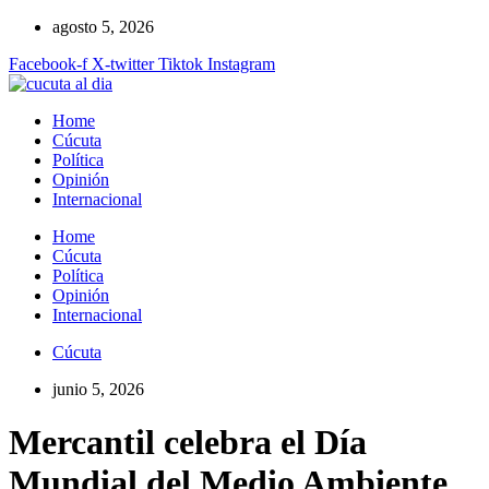
Ir
agosto 5, 2026
al
Facebook-f
X-twitter
Tiktok
Instagram
contenido
Home
Cúcuta
Política
Opinión
Internacional
Home
Cúcuta
Política
Opinión
Internacional
Cúcuta
junio 5, 2026
Mercantil celebra el Día
Mundial del Medio Ambiente