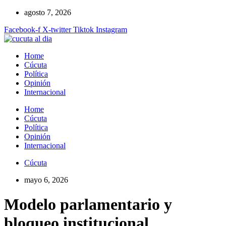
Ir
agosto 7, 2026
al
Facebook-f
X-twitter
Tiktok
Instagram
contenido
Home
Cúcuta
Política
Opinión
Internacional
Home
Cúcuta
Política
Opinión
Internacional
Cúcuta
mayo 6, 2026
Modelo parlamentario y
bloqueo institucional