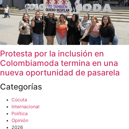
Protesta por la inclusión en
Colombiamoda termina en una
nueva oportunidad de pasarela
Categorías
Cúcuta
Internacional
Política
Opinión
2026