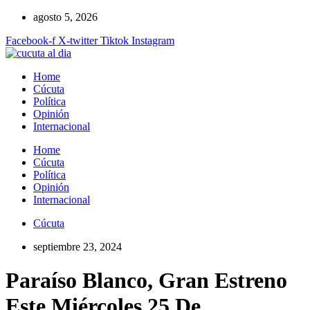
Ir
agosto 5, 2026
al
Facebook-f
X-twitter
Tiktok
Instagram
contenido
Home
Cúcuta
Política
Opinión
Internacional
Home
Cúcuta
Política
Opinión
Internacional
Cúcuta
septiembre 23, 2024
Paraíso Blanco, Gran Estreno
Este Miércoles 25 De