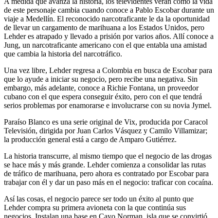
A medida que avanza la historia, los televidentes verán cómo la vida
de este personaje cambia cuando conoce a Pablo Escobar durante un
viaje a Medellín. El reconocido narcotraficante le da la oportunidad
de llevar un cargamento de marihuana a los Estados Unidos, pero
Lehder es atrapado y llevado a prisión por varios años. Allí conoce a
Jung, un narcotraficante americano con el que entabla una amistad
que cambia la historia del narcotráfico.
Una vez libre, Lehder regresa a Colombia en busca de Escobar para
que lo ayude a iniciar su negocio, pero recibe una negativa. Sin
embargo, más adelante, conoce a Richie Fontana, un proveedor
cubano con el que espera conseguir éxito, pero con el que tendrá
serios problemas por enamorarse e involucrarse con su novia Jymel.
Paraíso Blanco es una serie original de Vix, producida por Caracol
Televisión, dirigida por Juan Carlos Vásquez y Camilo Villamizar;
la producción general está a cargo de Amparo Gutiérrez.
La historia transcurre, al mismo tiempo que el negocio de las drogas
se hace más y más grande. Lehder comienza a consolidar las rutas
de tráfico de marihuana, pero ahora es contratado por Escobar para
trabajar con él y dar un paso más en el negocio: traficar con cocaína.
Así las cosas, el negocio parece ser todo un éxito al punto que
Lehder compra su primera avioneta con la que continúa sus
negocios. Instalan una base en Cayo Norman, isla que se convirtió