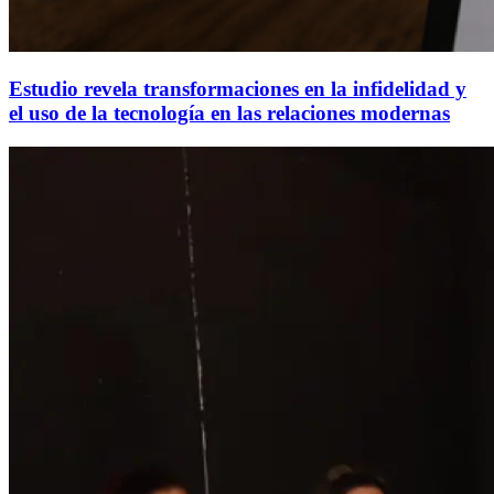
Estudio revela transformaciones en la infidelidad y
el uso de la tecnología en las relaciones modernas