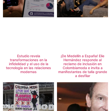
Estudio revela
¡De Medellín a España! Elie
transformaciones en la
Hernández responde al
infidelidad y el uso de la
reclamo de inclusión en
tecnología en las relaciones
Colombiamoda e invita a
modernas
manifestantes de talla grande
a desfilar