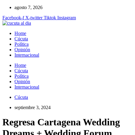
Ir
agosto 7, 2026
al
Facebook-f
X-twitter
Tiktok
Instagram
contenido
Home
Cúcuta
Política
Opinión
Internacional
Home
Cúcuta
Política
Opinión
Internacional
Cúcuta
septiembre 3, 2024
Regresa Cartagena Wedding
Dreams + Wedding Forum