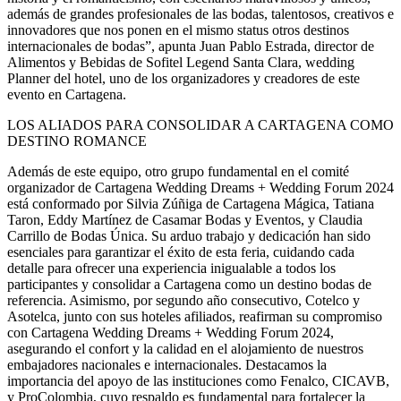
además de grandes profesionales de las bodas, talentosos, creativos e
innovadores que nos ponen en el mismo status otros destinos
internacionales de bodas”, apunta Juan Pablo Estrada, director de
Alimentos y Bebidas de Sofitel Legend Santa Clara, wedding
Planner del hotel, uno de los organizadores y creadores de este
evento en Cartagena.
LOS ALIADOS PARA CONSOLIDAR A CARTAGENA COMO
DESTINO ROMANCE
Además de este equipo, otro grupo fundamental en el comité
organizador de Cartagena Wedding Dreams + Wedding Forum 2024
está conformado por Silvia Zúñiga de Cartagena Mágica, Tatiana
Taron, Eddy Martínez de Casamar Bodas y Eventos, y Claudia
Carrillo de Bodas Única. Su arduo trabajo y dedicación han sido
esenciales para garantizar el éxito de esta feria, cuidando cada
detalle para ofrecer una experiencia inigualable a todos los
participantes y consolidar a Cartagena como un destino bodas de
referencia. Asimismo, por segundo año consecutivo, Cotelco y
Asotelca, junto con sus hoteles afiliados, reafirman su compromiso
con Cartagena Wedding Dreams + Wedding Forum 2024,
asegurando el confort y la calidad en el alojamiento de nuestros
embajadores nacionales e internacionales. Destacamos la
importancia del apoyo de las instituciones como Fenalco, CICAVB,
y ProColombia, cuyo respaldo es fundamental para fortalecer la