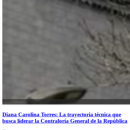
Diana Carolina Torres: La trayectoria técnica que
busca liderar la Contraloría General de la República