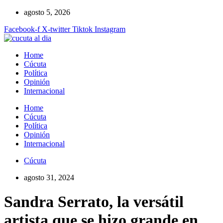
Ir
agosto 5, 2026
al
Facebook-f
X-twitter
Tiktok
Instagram
contenido
Home
Cúcuta
Política
Opinión
Internacional
Home
Cúcuta
Política
Opinión
Internacional
Cúcuta
agosto 31, 2024
Sandra Serrato, la versátil
artista que se hizo grande en