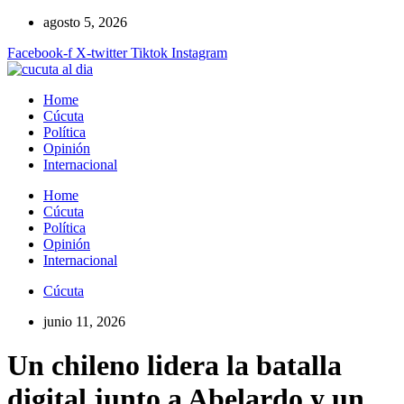
Ir
agosto 5, 2026
al
Facebook-f
X-twitter
Tiktok
Instagram
contenido
Home
Cúcuta
Política
Opinión
Internacional
Home
Cúcuta
Política
Opinión
Internacional
Cúcuta
junio 11, 2026
Un chileno lidera la batalla
digital junto a Abelardo y un