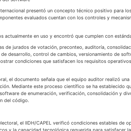
 internacional presentó un concepto técnico positivo para l
mponentes evaluados cuentan con los controles y mecanis
icos actualmente en uso y encontró que cumplen con estánd
as de jurados de votación, preconteo, auditoría, consolidac
 de desarrollo, control de cambios, versionamiento de softw
ostrar condiciones que satisfacen los requisitos operativos
oral, el documento señala que el equipo auditor realizó una 
ión. Mediante este proceso científico se ha establecido qu
 software de enumeración, verificación, consolidación y di
n del código.
l
electoral, el IIDH/CAPEL verificó condiciones estables de o
icos y la capacidad tecnológica requerida para satisfacer 