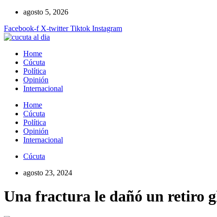
Ir
agosto 5, 2026
al
Facebook-f
X-twitter
Tiktok
Instagram
contenido
Home
Cúcuta
Política
Opinión
Internacional
Home
Cúcuta
Política
Opinión
Internacional
Cúcuta
agosto 23, 2024
Una fractura le dañó un retiro g