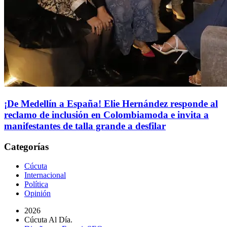
¡De Medellín a España! Elie Hernández responde al
reclamo de inclusión en Colombiamoda e invita a
manifestantes de talla grande a desfilar
Categorías
Cúcuta
Internacional
Política
Opinión
2026
Cúcuta Al Día.