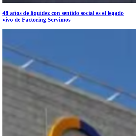
48 años de liquidez con sentido social es el legado
vivo de Factoring Servimos