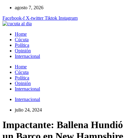
Ir
agosto 7, 2026
al
Facebook-f
X-twitter
Tiktok
Instagram
contenido
Home
Cúcuta
Política
Opinión
Internacional
Home
Cúcuta
Política
Opinión
Internacional
Internacional
julio 24, 2024
Impactante: Ballena Hundió
un Barco en New Hampshire