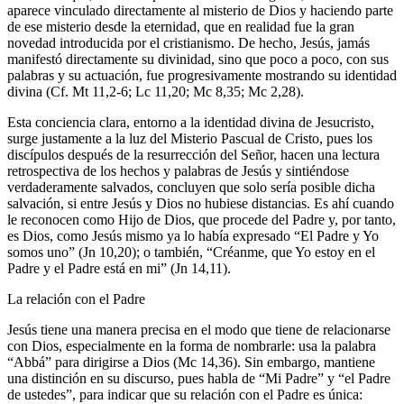
aparece vinculado directamente al misterio de Dios y haciendo parte
de ese misterio desde la eternidad, que en realidad fue la gran
novedad introducida por el cristianismo. De hecho, Jesús, jamás
manifestó directamente su divinidad, sino que poco a poco, con sus
palabras y su actuación, fue progresivamente mostrando su identidad
divina (Cf. Mt 11,2-6; Lc 11,20; Mc 8,35; Mc 2,28).
Esta conciencia clara, entorno a la identidad divina de Jesucristo,
surge justamente a la luz del Misterio Pascual de Cristo, pues los
discípulos después de la resurrección del Señor, hacen una lectura
retrospectiva de los hechos y palabras de Jesús y sintiéndose
verdaderamente salvados, concluyen que solo sería posible dicha
salvación, si entre Jesús y Dios no hubiese distancias. Es ahí cuando
le reconocen como Hijo de Dios, que procede del Padre y, por tanto,
es Dios, como Jesús mismo ya lo había expresado “El Padre y Yo
somos uno” (Jn 10,20); o también, “Créanme, que Yo estoy en el
Padre y el Padre está en mi” (Jn 14,11).
La relación con el Padre
Jesús tiene una manera precisa en el modo que tiene de relacionarse
con Dios, especialmente en la forma de nombrarle: usa la palabra
“Abbá” para dirigirse a Dios (Mc 14,36). Sin embargo, mantiene
una distinción en su discurso, pues habla de “Mi Padre” y “el Padre
de ustedes”, para indicar que su relación con el Padre es única: