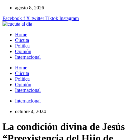
Ir
agosto 8, 2026
al
Facebook-f
X-twitter
Tiktok
Instagram
contenido
Home
Cúcuta
Política
Opinión
Internacional
Home
Cúcuta
Política
Opinión
Internacional
Internacional
octubre 4, 2024
La condición divina de Jesús
“Preexistencia del Hijo de