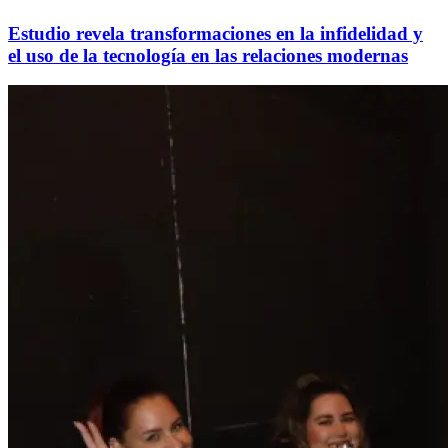
Estudio revela transformaciones en la infidelidad y
el uso de la tecnología en las relaciones modernas