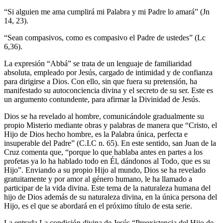
“Si alguien me ama cumplirá mi Palabra y mi Padre lo amará” (Jn
14, 23).
“Sean compasivos, como es compasivo el Padre de ustedes” (Lc
6,36).
La expresión “Abbá” se trata de un lenguaje de familiaridad
absoluta, empleado por Jesús, cargado de intimidad y de confianza
para dirigirse a Dios. Con ello, sin que fuera su pretensión, ha
manifestado su autoconciencia divina y el secreto de su ser. Este es
un argumento contundente, para afirmar la Divinidad de Jesús.
Dios se ha revelado al hombre, comunicándole gradualmente su
propio Misterio mediante obras y palabras de manera que “Cristo, el
Hijo de Dios hecho hombre, es la Palabra única, perfecta e
insuperable del Padre” (C.I.C n. 65). En este sentido, san Juan de la
Cruz comenta que, “porque lo que hablaba antes en partes a los
profetas ya lo ha hablado todo en Él, dándonos al Todo, que es su
Hijo”. Enviando a su propio Hijo al mundo, Dios se ha revelado
gratuitamente y por amor al género humano, le ha llamado a
participar de la vida divina. Este tema de la naturaleza humana del
hijo de Dios además de su naturaleza divina, en la única persona del
Hijo, es el que se abordará en el próximo título de esta serie.
La entrada La condición divina de Jesús “Preexistencia del Hijo de