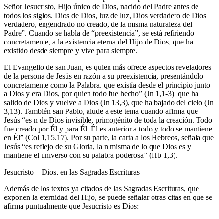
Señor Jesucristo, Hijo único de Dios, nacido del Padre antes de
todos los siglos. Dios de Dios, luz de luz, Dios verdadero de Dios
verdadero, engendrado no creado, de la misma naturaleza del
Padre”. Cuando se habla de “preexistencia”, se está refiriendo
concretamente, a la existencia eterna del Hijo de Dios, que ha
existido desde siempre y vive para siempre.
El Evangelio de san Juan, es quien más ofrece aspectos reveladores
de la persona de Jesús en razón a su preexistencia, presentándolo
concretamente como la Palabra, que existía desde el principio junto
a Dios y era Dios, por quien todo fue hecho” (Jn 1,1-3), que ha
salido de Dios y vuelve a Dios (Jn 13,3), que ha bajado del cielo (Jn
3,13). También san Pablo, alude a este tema cuando afirma que
Jesús “es n de Dios invisible, primogénito de toda la creación. Todo
fue creado por Él y para Él, Él es anterior a todo y todo se mantiene
en Él” (Col 1,15.17). Por su parte, la carta a los Hebreos, señala que
Jesús “es reflejo de su Gloria, la n misma de lo que Dios es y
mantiene el universo con su palabra poderosa” (Hb 1,3).
Jesucristo – Dios, en las Sagradas Escrituras
Además de los textos ya citados de las Sagradas Escrituras, que
exponen la eternidad del Hijo, se puede señalar otras citas en que se
afirma puntualmente que Jesucristo es Dios: