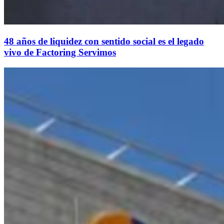
48 años de liquidez con sentido social es el legado
vivo de Factoring Servimos