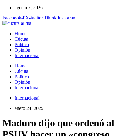
Ir
agosto 7, 2026
al
Facebook-f
X-twitter
Tiktok
Instagram
contenido
Home
Cúcuta
Política
Opinión
Internacional
Home
Cúcuta
Política
Opinión
Internacional
Internacional
enero 24, 2025
Maduro dijo que ordenó al
PSUV hacer un «congreso